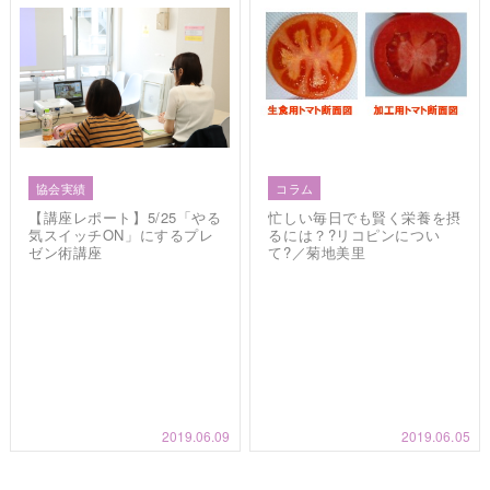
協会実績
コラム
【講座レポート】5/25「やる
忙しい毎日でも賢く栄養を摂
気スイッチON」にするプレ
るには？?リコピンについ
ゼン術講座
て?／菊地美里
2019.06.09
2019.06.05