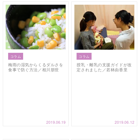
コラム
コラム
梅雨の湿気からくるダルさを
授乳・離乳の支援ガイドが改
食事で防ぐ方法／相川朋世
定されました／若林由香里
2019.06.19
2019.06.12